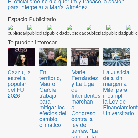
El oficialismo no dio quórum y fracasó la sesión
para interpelar a María Giménez
Espacio Publicitario
Te pueden interesar
Cazzu, la
En
Mariel
La Justicia
estrella
territorio,
Fernández
deja sin
popular
Mauro
y La Liga
margen a
del FU
García
de
Milei para
2026
trabaja
Intendentes
incumplir
para
marchan
la Ley de
mitigar los
al
Financiamien
efectos del
Congreso
Universitario
cambio
contra la
climático
ley de
tierras: “La
soberanía