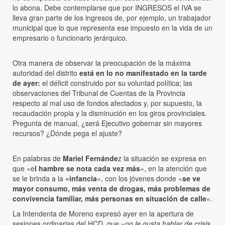
lo abona. Debe contemplarse que por INGRESOS el IVA se
lleva gran parte de los ingresos de, por ejemplo, un trabajador
municipal que lo que representa ese impuesto en la vida de un
empresario o funcionario jerárquico.
Otra manera de observar la preocupación de la máxima
autoridad del distrito
está en lo no manifestado en la tarde
de ayer:
el déficit construido por su voluntad política; las
observaciones del Tribunal de Cuentas de la Provincia
respecto al mal uso de fondos afectados y, por supuesto, la
recaudación propia y la disminución en los giros provinciales.
Pregunta de manual, ¿será Ejecutivo gobernar sin mayores
recursos? ¿Dónde pega el ajuste?
En palabras de
Mariel Fernánde
z la situación se expresa en
que «e
l hambre se nota cada vez más
«, en la atención que
se le brinda a la
«infancia
«, con los jóvenes donde «
se ve
mayor consumo, más venta de drogas, más problemas de
convivencia familiar, más personas en situación de calle
«.
La Intendenta de Moreno expresó ayer en la apertura de
sesiones ordinarias del HCD, que
«no le gusta hablar de crisis