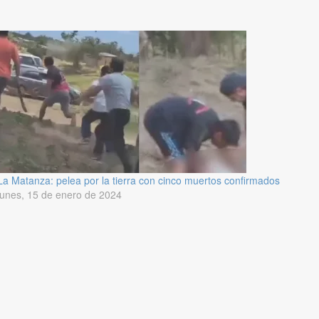
La Matanza: pelea por la tierra con cinco muertos confirmados
lunes, 15 de enero de 2024