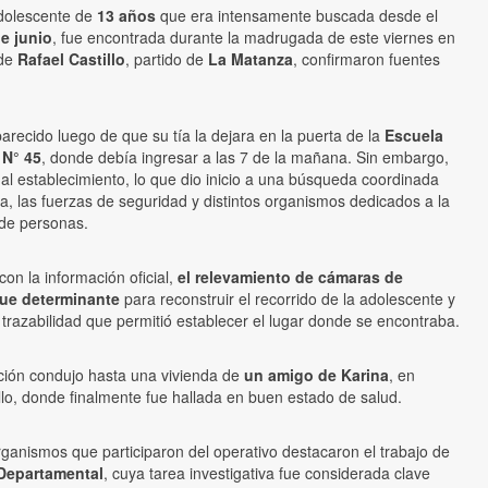
adolescente de
13 años
que era intensamente buscada desde el
e junio
, fue encontrada durante la madrugada de este viernes en
 de
Rafael Castillo
, partido de
La Matanza
, confirmaron fuentes
recido luego de que su tía la dejara en la puerta de la
Escuela
 N° 45
, donde debía ingresar a las 7 de la mañana. Sin embargo,
al establecimiento, lo que dio inicio a una búsqueda coordinada
cia, las fuerzas de seguridad y distintos organismos dedicados a la
 de personas.
on la información oficial,
el relevamiento de cámaras de
fue determinante
para reconstruir el recorrido de la adolescente y
trazabilidad que permitió establecer el lugar donde se encontraba.
ación condujo hasta una vivienda de
un amigo de Karina
, en
llo, donde finalmente fue hallada en buen estado de salud.
ganismos que participaron del operativo destacaron el trabajo de
 Departamental
, cuya tarea investigativa fue considerada clave