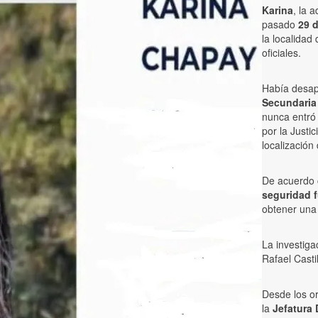
Karina
, la 
pasado
29 d
la localidad
oficiales.
Había desapa
Secundaria
nunca entró 
por la Justi
localización
De acuerdo c
seguridad 
obtener una 
La investig
Rafael Casti
Desde los or
la
Jefatura