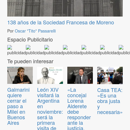
138 años de la Sociedad Francesa de Moreno
Por
Oscar "Tito" Passarelli
Espacio Publicitario
Te pueden interesar
Galmarini
León XIV
«La
Casa TEA:
quiere
visitará la
concejal
«Es una
cerrar el
Argentina
Lorena
obra justa
paso a
en
Alderete
y
Milei en
noviembre:
debe
necesaria»
Buenos
será la
responder
Aires
primera
ante la
visita de
justicia,