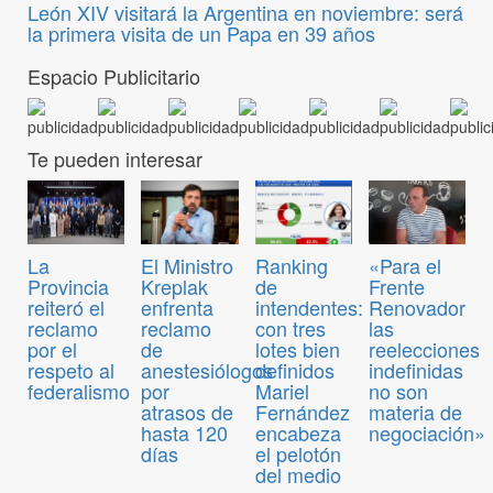
León XIV visitará la Argentina en noviembre: será
la primera visita de un Papa en 39 años
Espacio Publicitario
Te pueden interesar
El Ministro
Ranking
«Para el
La
Kreplak
de
Frente
Provincia
enfrenta
intendentes:
Renovador
reiteró el
reclamo
con tres
las
reclamo
de
lotes bien
reelecciones
por el
anestesiólogos
definidos
indefinidas
respeto al
por
Mariel
no son
federalismo
atrasos de
Fernández
materia de
hasta 120
encabeza
negociación»
días
el pelotón
del medio