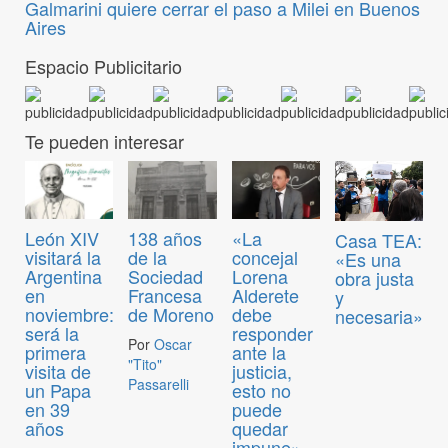
Galmarini quiere cerrar el paso a Milei en Buenos
Aires
Espacio Publicitario
Te pueden interesar
León XIV
138 años
«La
Casa TEA:
visitará la
de la
concejal
«Es una
Argentina
Sociedad
Lorena
obra justa
en
Francesa
Alderete
y
noviembre:
de Moreno
debe
necesaria»
será la
responder
Por
Oscar
primera
ante la
"Tito"
visita de
justicia,
Passarelli
un Papa
esto no
en 39
puede
años
quedar
impune»