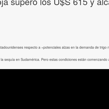
soja superó los U$S 615 y a
adounidenses respecto a «potenciales alzas en la demanda de trigo no
de la sequía en Sudamérica. Pero estas condiciones están comenzando a