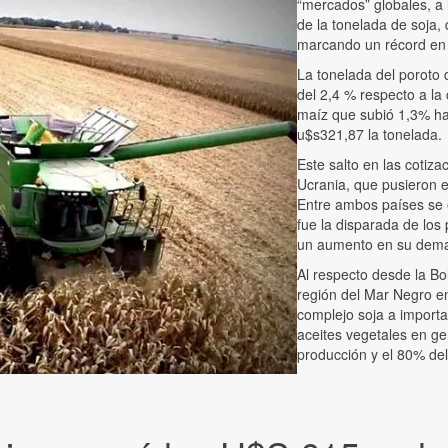
“mercados” globales, a 
de la tonelada de soja, 
marcando un récord en
La tonelada del poroto 
del 2,4 % respecto a la
maíz que subió 1,3% has
u$s321,87 la tonelada.
Este salto en las cotiz
Ucrania, que pusieron e
Entre ambos países se e
fue la disparada de los 
un aumento en su dem
Al respecto desde la Bo
región del Mar Negro en
complejo soja a importan
aceites vegetales en ge
producción y el 80% del