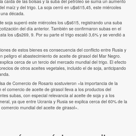
la caída de las bolsas y la suba del petróleo se suma un aumento
del maíz y del trigo. La soja cerró en u$s615,45, este miércoles
 una década.
de soja superó este miércoles los u$s615, registrando una suba
 cotización del día anterior. También se confirmaron subas en el
ta los u$s269, 9. Por su parte el trigo escaló 3,6% y se vendió a
aciones de estos bienes es consecuencia del conflicto entre Rusia y
n peligro el abastecimiento de aceite de girasol del Mar Negro.
xplica cerca de un tercio del mercado mundial del trigo. El efecto
precios de otros aceites vegetales, incluido el de soja, anticipando
anda.
lsa de Comercio de Rosario sostuvieron «la importancia de la
 el comercio de aceite de girasol lleva a los productos del
tes subas, con especial relevancia al aceite de soja y a los
neral, ya que entre Ucrania y Rusia se explica cerca del 60% de la
 comercio mundial del aceite de girasol».