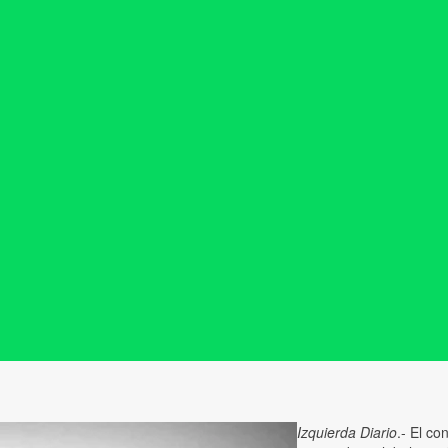
Izquierda Diario
.- El co