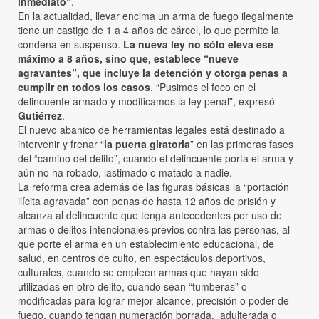
inmediato”
.
En la actualidad, llevar encima un arma de fuego ilegalmente
tiene un castigo de 1 a 4 años de cárcel, lo que permite la
condena en suspenso.
La nueva ley no sólo eleva ese
máximo a 8 años, sino que, establece “nueve
agravantes”, que incluye la detención y otorga penas a
cumplir en todos los casos
. “Pusimos el foco en el
delincuente armado y modificamos la ley penal”, expresó
Gutiérrez
.
El nuevo abanico de herramientas legales está destinado a
intervenir y frenar “
la puerta giratoria
” en las primeras fases
del “camino del delito”, cuando el delincuente porta el arma y
aún no ha robado, lastimado o matado a nadie.
La reforma crea además de las figuras básicas la “portación
ilícita agravada” con penas de hasta 12 años de prisión y
alcanza al delincuente que tenga antecedentes por uso de
armas o delitos intencionales previos contra las personas, al
que porte el arma en un establecimiento educacional, de
salud, en centros de culto, en espectáculos deportivos,
culturales, cuando se empleen armas que hayan sido
utilizadas en otro delito, cuando sean “tumberas” o
modificadas para lograr mejor alcance, precisión o poder de
fuego, cuando tengan numeración borrada, adulterada o