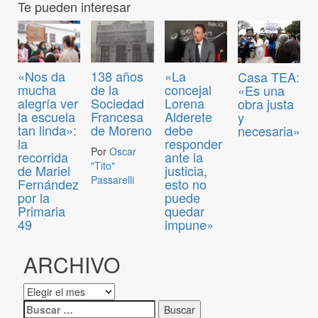
Te pueden interesar
«Nos da
138 años
«La
Casa TEA:
mucha
de la
concejal
«Es una
alegría ver
Sociedad
Lorena
obra justa
la escuela
Francesa
Alderete
y
tan linda»:
de Moreno
debe
necesaria»
la
responder
Por
Oscar
recorrida
ante la
"Tito"
de Mariel
justicia,
Passarelli
Fernández
esto no
por la
puede
Primaria
quedar
49
impune»
ARCHIVO