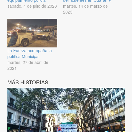
equipamiento policial
delincuentes en Cuartel V
sábado, 4 de julio de 2026
martes, 14 de marzo de
2023
La Fuerza acompaña la
política Municipal
martes, 27 de abril de
2021
MÁS HISTORIAS