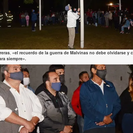
reras
,
«el recuerdo de la guerra de Malvinas no debe olvidarse 
ara siempre».