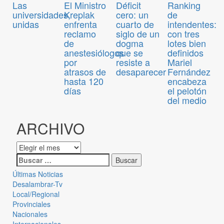
Las
El Ministro
Déficit
Ranking
universidades,
Kreplak
cero: un
de
unidas
enfrenta
cuarto de
intendentes:
reclamo
siglo de un
con tres
de
dogma
lotes bien
anestesiólogos
que se
definidos
por
resiste a
Mariel
atrasos de
desaparecer
Fernández
hasta 120
encabeza
días
el pelotón
del medio
ARCHIVO
Últimas Noticias
Desalambrar-Tv
Local/Regional
Provinciales
Nacionales