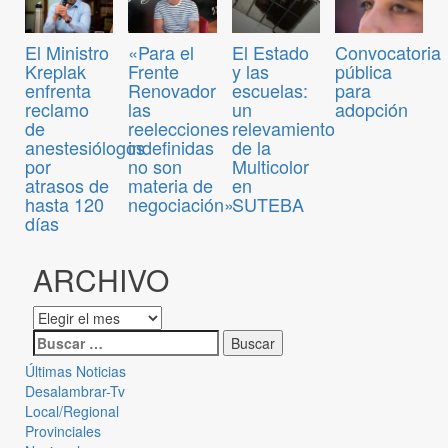
Convocatoria
El Ministro
«Para el
El Estado
pública
Kreplak
Frente
y las
para
enfrenta
Renovador
escuelas:
adopción
reclamo
las
un
de
reelecciones
relevamiento
anestesiólogos
indefinidas
de la
por
no son
Multicolor
atrasos de
materia de
en
hasta 120
negociación»
SUTEBA
días
ARCHIVO
Últimas Noticias
Desalambrar-Tv
Local/Regional
Provinciales