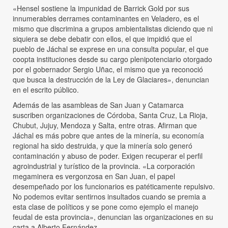
«Hensel sostiene la impunidad de Barrick Gold por sus
innumerables derrames contaminantes en Veladero, es el
mismo que discrimina a grupos ambientalistas diciendo que ni
siquiera se debe debatir con ellos, el que impidió que el
pueblo de Jáchal se exprese en una consulta popular, el que
coopta instituciones desde su cargo plenipotenciario otorgado
por el gobernador Sergio Uñac, el mismo que ya reconoció
que busca la destrucción de la Ley de Glaciares», denuncian
en el escrito público.
Además de las asambleas de San Juan y Catamarca
suscriben organizaciones de Córdoba, Santa Cruz, La Rioja,
Chubut, Jujuy, Mendoza y Salta, entre otras. Afirman que
Jáchal es más pobre que antes de la minería, su economía
regional ha sido destruida, y que la minería solo generó
contaminación y abuso de poder. Exigen recuperar el perfil
agroindustrial y turístico de la provincia. «La corporación
megaminera es vergonzosa en San Juan, el papel
desempeñado por los funcionarios es patéticamente repulsivo.
No podemos evitar sentirnos insultados cuando se premia a
esta clase de políticos y se pone como ejemplo el manejo
feudal de esta provincia», denuncian las organizaciones en su
carta a Alberto Fernández.