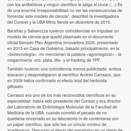
con los antibióticos y ningún científico le salga al cruce (…) Es
de una enorme irresponsabilidad no ver las consecuencias de
fomentar este modelo de ciencia”, describió la investigadora
del Conicet y la UBA Mirta Varela en diciembre de 2015.
Barañao y Salvarezza tuvieron coincidencias en impulsar un
modelo de ciencia que quedó plasmado en el documento
oficial llamado Plan Argentina Innovadora 2020, presentado
en 2013 en Casa de Gobierno, basado principalmente, en la
«biotecnología» -no mencionan la palabra «agronegocio»-, la
megaminería -oro, plata, litio- y el fracking de YPF.
También tuvieron una coincidencia menos publicitada: ambos
atacaron y desprestigiaron al científico Andrés Carrasco, que
en 2009 había confirmado el efecto letal del herbicida
glifosato.
Carrasco era uno de los más reconocidos científicos en su
especialidad -había sido presidente del Conicet y era director
del Laboratorio de Embriología Molecular de la Facultad de
Medicina de la UBA- cuando cometió el pecado de no
quedarse encerrado en su laboratorio ni de contentarse con
un paper científico, que sólo lee un círculo mínimo de
académicos. Denunció el efecto del agrotóxico en un diario de