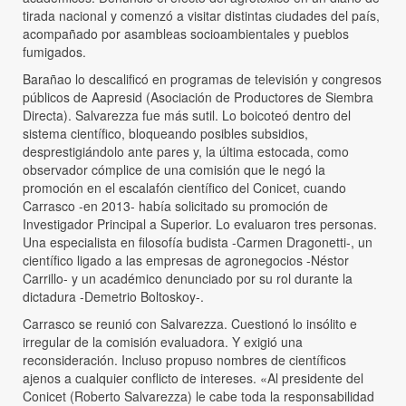
tirada nacional y comenzó a visitar distintas ciudades del país,
acompañado por asambleas socioambientales y pueblos
fumigados.
Barañao lo descalificó en programas de televisión y congresos
públicos de Aapresid (Asociación de Productores de Siembra
Directa). Salvarezza fue más sutil. Lo boicoteó dentro del
sistema científico, bloqueando posibles subsidios,
desprestigiándolo ante pares y, la última estocada, como
observador cómplice de una comisión que le negó la
promoción en el escalafón científico del Conicet, cuando
Carrasco -en 2013- había solicitado su promoción de
Investigador Principal a Superior. Lo evaluaron tres personas.
Una especialista en filosofía budista -Carmen Dragonetti-, un
científico ligado a las empresas de agronegocios -Néstor
Carrillo- y un académico denunciado por su rol durante la
dictadura -Demetrio Boltoskoy-.
Carrasco se reunió con Salvarezza. Cuestionó lo insólito e
irregular de la comisión evaluadora. Y exigió una
reconsideración. Incluso propuso nombres de científicos
ajenos a cualquier conflicto de intereses. «Al presidente del
Conicet (Roberto Salvarezza) le cabe toda la responsabilidad