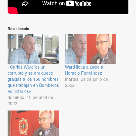
Relacionado
«Carlos Ward es un
Ward lleva a juicio a
corrupto y se enriquece
Horacio Fernández
gracias a los 150 hombres
martes, 21 de junio de
que trabajan en Bomberos
2022
Voluntarios»
domingo, 10 de abril de
2022