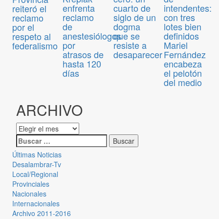
enfrenta
cuarto de
intendentes:
reiteró el
reclamo
siglo de un
con tres
reclamo
de
dogma
lotes bien
por el
anestesiólogos
que se
definidos
respeto al
por
resiste a
Mariel
federalismo
atrasos de
desaparecer
Fernández
hasta 120
encabeza
días
el pelotón
del medio
ARCHIVO
Últimas Noticias
Desalambrar-Tv
Local/Regional
Provinciales
Nacionales
Internacionales
Archivo 2011-2016