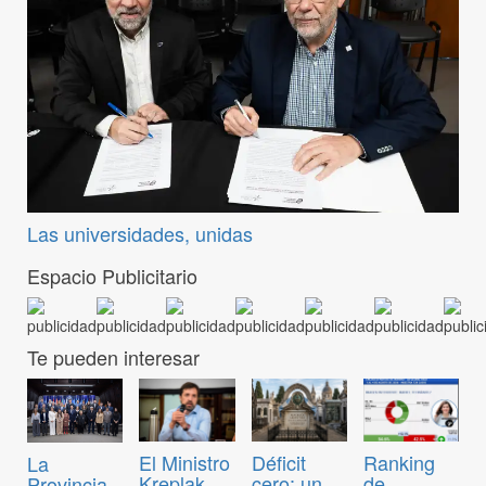
Las universidades, unidas
Espacio Publicitario
Te pueden interesar
El Ministro
Déficit
Ranking
La
Kreplak
cero: un
de
Provincia