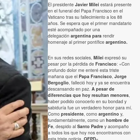
El presidente
Javier Milei
estará presente
en el funeral del Papa Francisco en el
Vaticano tras su fallecimiento a los 88
años. Se espera que el primer mandatario
esté acompañado por una
delegación
argentina para
rendir
homenaje al primer pontífice
argentino.
En sus redes sociales,
Milei
expresó su
pesar por la pérdida de
Francisco
: «Con
profundo dolor me enteré esta triste
mañana que el
Papa Francisco
,
Jorge
Bergoglio
, falleció hoy y ya se encuentra
descansando en paz.
A pesar de
diferencias que hoy resultan menores
,
haber podido conocerlo en su bondad y
sabiduría fue un verdadero honor para mí.
Como
presidente
, como
argentino
y,
fundamentalmente, como un
hombre de
Fe
, despido al
Santo Padre
y acompaño
a todos los que hoy nos encontramos con
esta triste noticia.
QEPD
«.