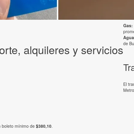
Gas:
prom
Agua
de Bu
orte, alquileres y servicios
Tr
El tr
Metro
n boleto mínimo de
$380,10
.