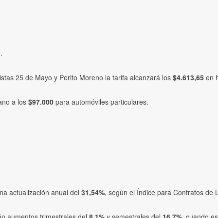
.
pistas 25 de Mayo y Perito Moreno la tarifa alcanzará los
$4.613,65
en h
cano a los
$97.000
para automóviles particulares.
una actualización anual del
31,54%
, según el Índice para Contratos de 
rán aumentos trimestrales del
8,1%
y semestrales del
16,7%
, cuando es