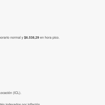
orario normal y
$6.538,29
en hora pico.
Locación (ICL).
tén indexados por inflación.