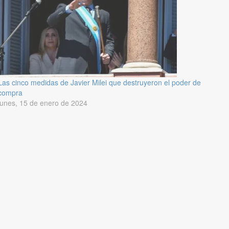
Las cinco medidas de Javier Milei que destruyeron el poder de
compra
lunes, 15 de enero de 2024