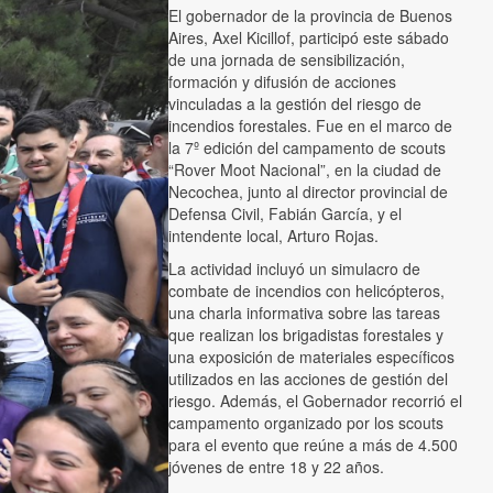
El gobernador de la provincia de Buenos
Aires, Axel Kicillof, participó este sábado
de una jornada de sensibilización,
formación y difusión de acciones
vinculadas a la gestión del riesgo de
incendios forestales. Fue en el marco de
la 7º edición del campamento de scouts
“Rover Moot Nacional”, en la ciudad de
Necochea, junto al director provincial de
Defensa Civil, Fabián García, y el
intendente local, Arturo Rojas.
La actividad incluyó un simulacro de
combate de incendios con helicópteros,
una charla informativa sobre las tareas
que realizan los brigadistas forestales y
una exposición de materiales específicos
utilizados en las acciones de gestión del
riesgo. Además, el Gobernador recorrió el
campamento organizado por los scouts
para el evento que reúne a más de 4.500
jóvenes de entre 18 y 22 años.