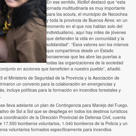
En ese sentido, Kicillof destacó que “esta
jornada multitudinaria es muy importante
para los scouts, el municipio de Necochea
y toda la provincia de Buenos Aires: en un
momento en el que nos hablan solo del
individualismo, aquí hay miles de jóvenes
que defienden la vida en comunidad y la
solidaridad”. “Esos valores son los mismos
que compartimos desde un Estado
bonaerense que les abre las puertas a
todas las organizaciones de la sociedad
n conjunto en acciones que beneficien a nuestro pueblo”, añadió.
 el Ministerio de Seguridad de la Provincia y la Asociación de
firmaron un convenio para la colaboración en emergencias y
, incluye políticas para la formación en incendios forestales y
.
se lleva adelante un plan de Contingencia para Manejo del Fuego,
tivo de Sol a Sol que se despliega en todos los destinos turísticos
 la coordinación de la Dirección Provincial de Defensa Civil, cuenta
 de 17.550 bomberos voluntarios, 1.040 bomberos de la Policía y un
ros voluntarios formados específicamente para incendios