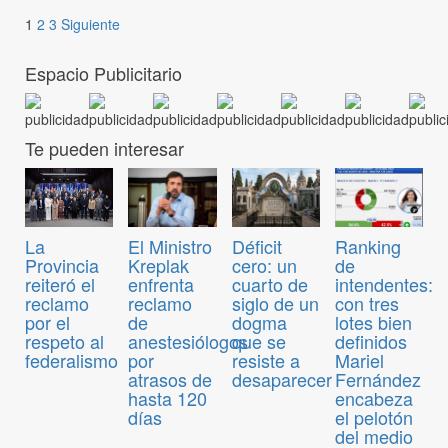
1
2
3
Siguiente
Espacio Publicitario
Te pueden interesar
El Ministro
Déficit
Ranking
La
Kreplak
cero: un
de
Provincia
enfrenta
cuarto de
intendentes:
reiteró el
reclamo
siglo de un
con tres
reclamo
de
dogma
lotes bien
por el
anestesiólogos
que se
definidos
respeto al
por
resiste a
Mariel
federalismo
atrasos de
desaparecer
Fernández
hasta 120
encabeza
días
el pelotón
del medio