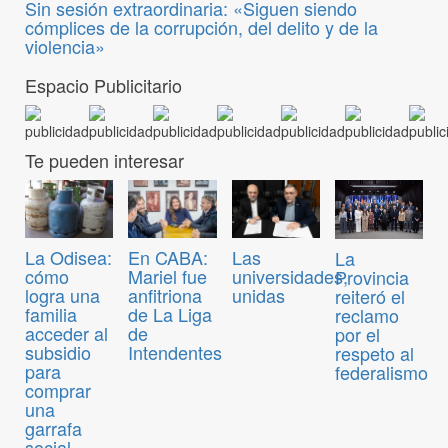
Sin sesión extraordinaria: «Siguen siendo
cómplices de la corrupción, del delito y de la
violencia»
Espacio Publicitario
Te pueden interesar
La Odisea:
En CABA:
Las
La
cómo
Mariel fue
universidades,
Provincia
logra una
anfitriona
unidas
reiteró el
familia
de La Liga
reclamo
acceder al
de
por el
subsidio
Intendentes
respeto al
para
federalismo
comprar
una
garrafa
social