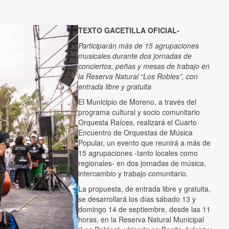
TEXTO GACETILLA OFICIAL-
Participarán más de 15 agrupaciones
musicales durante dos jornadas de
conciertos, peñas y mesas de trabajo en
la Reserva Natural “Los Robles”, con
entrada libre y gratuita
El Municipio de Moreno, a través del
programa cultural y socio comunitario
Orquesta Raíces, realizará el Cuarto
Encuentro de Orquestas de Música
Popular, un evento que reunirá a más de
15 agrupaciones -tanto locales como
regionales- en dos jornadas de música,
intercambio y trabajo comunitario.
La propuesta, de entrada libre y gratuita,
se desarrollará los días sábado 13 y
domingo 14 de septiembre, desde las 11
horas, en la Reserva Natural Municipal