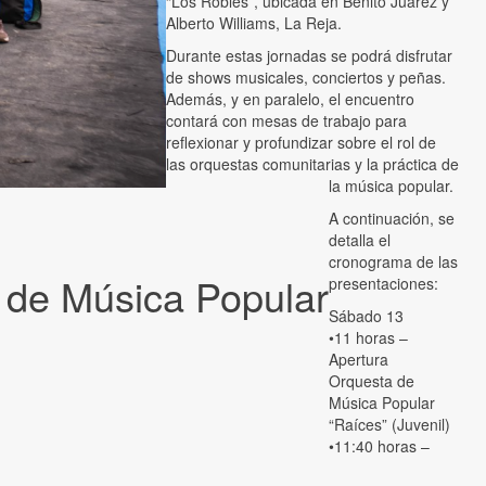
“Los Robles”, ubicada en Benito Juárez y
Alberto Williams, La Reja.
Durante estas jornadas se podrá disfrutar
de shows musicales, conciertos y peñas.
Además, y en paralelo, el encuentro
contará con mesas de trabajo para
reflexionar y profundizar sobre el rol de
las orquestas comunitarias y la práctica de
la música popular.
A continuación, se
detalla el
cronograma de las
 de Música Popular
presentaciones:
Sábado 13
•11 horas –
Apertura
Orquesta de
Música Popular
“Raíces” (Juvenil)
•11:40 horas –