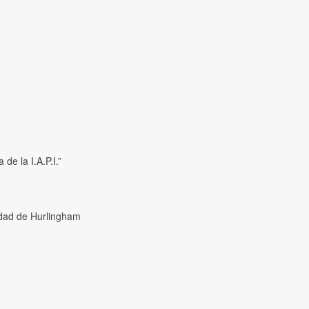
de la I.A.P.I.”
lidad de Hurlingham