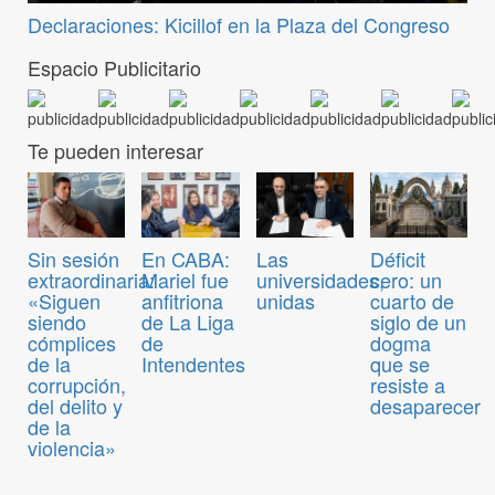
Declaraciones: Kicillof en la Plaza del Congreso
Espacio Publicitario
Te pueden interesar
Sin sesión
En CABA:
Las
Déficit
extraordinaria:
Mariel fue
universidades,
cero: un
«Siguen
anfitriona
unidas
cuarto de
siendo
de La Liga
siglo de un
cómplices
de
dogma
de la
Intendentes
que se
corrupción,
resiste a
del delito y
desaparecer
de la
violencia»