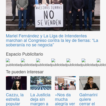
Mariel Fernández y La Liga de Intendentes
marchan al Congreso contra la ley de tierras: “La
soberanía no se negocia”
Espacio Publicitario
Te pueden interesar
Cazzu, la
La Justicia
«Nos da
Galmarini
estrella
deja sin
mucha
quiere
popular
margen a
alegría ver
cerrar el