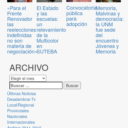
Convocatoria
«Para el
El Estado
Memoria,
pública
Frente
y las
Malvinas y
para
Renovador
escuelas:
democracia:
adopción
las
un
la UNM
reelecciones
relevamiento
fue sede
indefinidas
de la
del
no son
Multicolor
encuentro
materia de
en
Jóvenes y
negociación»
SUTEBA
Memoria
ARCHIVO
Últimas Noticias
Desalambrar-Tv
Local/Regional
Provinciales
Nacionales
Internacionales
Archivo 2011-2016