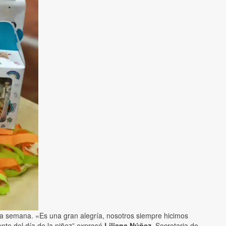
ta semana. «Es una gran alegría, nosotros siempre hicimos
te del día de la niñez” expresó
Liliana Núñez
, Secretaria de