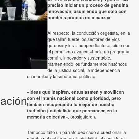
preciso iniciar un proceso de genuina
renovación, asumiendo que solo con
nombres propios no alcanza».
Al respecto, la conducción cegetista, en la
que tallan fuerte los sectores de «los
gordos» y los «independientes», pidió que
el peronismo avance «hacia un programa
común, innovador y sustentable,
manteniendo los fundamentos históricos
de la justicia social, la independencia
económica y la soberanía política».
«Ideas que inspiren, entusiasmen y movilicen
vación
con el interés nacional como prioridad, pero
también recuperando lo mejor de nuestra
tradición justicialista que permanece en la
memoria colectiva»,
prosiguieron.
Tampoco faltó un párrafo dedicado a cuestionar la
marcha del gobierno de Javier Milei, al considerar