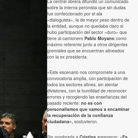
La central obrera difundió un comunicado
sobre la interna peronista que sin dudas
fue confeccionado por el ala
«dialoguista», la de mayor peso dentro de
la entidad, aunque no quedaba claro si
hubo participación del sector «duro» que
tiene al camionero
Pablo Moyano
como
máximo referente junto a otros dirigentes
gremiales que se encuentran alineados
con la ex presidenta.
«Este escenario nos compromete a una
convocatoria amplia, con participación de
todos los sectores afines, sin alentar
divisiones, con la humildad de reconocer
errores y recogiendo las enseñanzas del
pasado reciente:
no es con
personalismos que vamos a encaminar
la recuperación de la confianza
ciudadana»,
sostuvieron.
Sin nombrarla a
Cristina
agregaron: «
Es