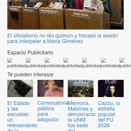
El oficialismo no dio quórum y fracasó la sesión
para interpelar a María Giménez
Espacio Publicitario
Te pueden interesar
Convocatoria
El Estado
Memoria,
Cazzu, la
pública
y las
Malvinas y
estrella
para
escuelas:
democracia:
popular
adopción
un
la UNM
del FU
relevamiento
fue sede
2026
de la
del