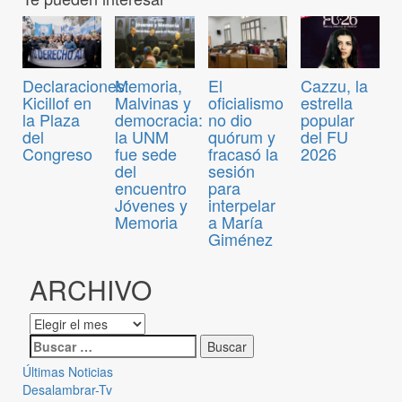
Declaraciones:
Memoria,
El
Cazzu, la
Kicillof en
Malvinas y
oficialismo
estrella
la Plaza
democracia:
no dio
popular
del
la UNM
quórum y
del FU
Congreso
fue sede
fracasó la
2026
del
sesión
encuentro
para
Jóvenes y
interpelar
Memoria
a María
Giménez
ARCHIVO
Últimas Noticias
Desalambrar-Tv