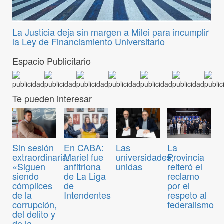
La Justicia deja sin margen a Milei para incumplir
la Ley de Financiamiento Universitario
Espacio Publicitario
Te pueden interesar
Sin sesión
En CABA:
Las
La
extraordinaria:
Mariel fue
universidades,
Provincia
«Siguen
anfitriona
unidas
reiteró el
siendo
de La Liga
reclamo
cómplices
de
por el
de la
Intendentes
respeto al
corrupción,
federalismo
del delito y
de la