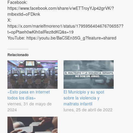
Facebook:
https://www.facebook.com/share/v/wETTroyYJp42grVK/?
mibextid=oFDknk
X:
https://x.com/marielfmoreno1/status/1795956404676706557?
t=opPtaeh0wKih0alRez8dKQ&s=19
YouTube: https://youtu.be/BaCSEn35G_g?feature=shared
Relacionado
«Esto pasa en internet
El Municipio y su spot
todos los días»
sobre la violencia y
viernes, 31 de mayo de
maltrato infantil
2024
lunes, 25 de abril de 2022