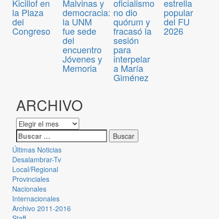
Kicillof en
Malvinas y
oficialismo
estrella
la Plaza
democracia:
no dio
popular
del
la UNM
quórum y
del FU
Congreso
fue sede
fracasó la
2026
del
sesión
encuentro
para
Jóvenes y
interpelar
Memoria
a María
Giménez
ARCHIVO
Últimas Noticias
Desalambrar-Tv
Local/Regional
Provinciales
Nacionales
Internacionales
Archivo 2011-2016
Staff