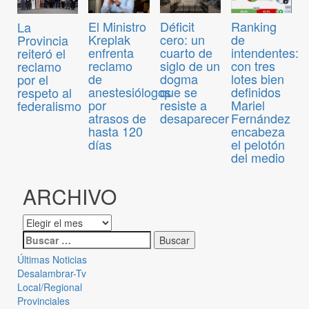
El Ministro
Déficit
Ranking
La
Kreplak
cero: un
de
Provincia
enfrenta
cuarto de
intendentes:
reiteró el
reclamo
siglo de un
con tres
reclamo
de
dogma
lotes bien
por el
anestesiólogos
que se
definidos
respeto al
por
resiste a
Mariel
federalismo
atrasos de
desaparecer
Fernández
hasta 120
encabeza
días
el pelotón
del medio
ARCHIVO
Últimas Noticias
Desalambrar-Tv
Local/Regional
Provinciales