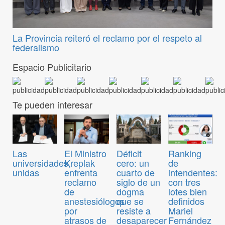
La Provincia reiteró el reclamo por el respeto al
federalismo
Espacio Publicitario
Te pueden interesar
Las
El Ministro
Déficit
Ranking
universidades,
Kreplak
cero: un
de
unidas
enfrenta
cuarto de
intendentes:
reclamo
siglo de un
con tres
de
dogma
lotes bien
anestesiólogos
que se
definidos
por
resiste a
Mariel
atrasos de
desaparecer
Fernández