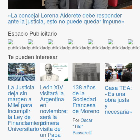
«La concejal Lorena Alderete debe responder
ante la justicia, esto no puede quedar impune»
Espacio Publicitario
Te pueden interesar
La Justicia
León XIV
138 años
Casa TEA:
deja sin
visitará la
de la
«Es una
margen a
Argentina
Sociedad
obra justa
Milei para
en
Francesa
y
incumplir
noviembre:
de Moreno
necesaria»
la Ley de
será la
Por
Oscar
Financiamiento
primera
"Tito"
Universitario
visita de
Passarelli
un Papa