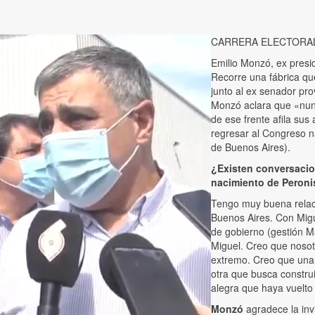
CARRERA ELECTORAL
Emilio Monzó, ex presi
Recorre una fábrica que
junto al ex senador pro
Monzó aclara que «nunc
de ese frente afila sus
regresar al Congreso n
de Buenos Aires).
¿Existen conversacion
nacimiento de Peron
Tengo muy buena relaci
Buenos Aires. Con Migu
de gobierno (gestión Ma
Miguel. Creo que noso
extremo. Creo que una 
otra que busca constru
alegra que haya vuelto a
Monzó
agradece la inv