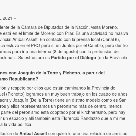
 2021 –
dente de la Cámara de Diputados de la Nación, visita Moreno.
 está en el límite de Moreno con Pilar. Es una actividad no masiva
vincial Aníbal Asseff. En contacto con la prensa local (Canal 6),
a estuvo en el PRO pero sí en Juntos por el Cambio, pero dentro
 armas para ir a una interna (8 de agosto) con la pretensión de
acional». Su estructura es
Partido por el Diálogo
(en la Provincia
es con Joaquín de la Torre y Pichetto, a partir del
ismo Republicano?
ón y respeto por ellos que están caminando la Provincia de
el (Pichetto) logramos un muy buen trabajo en los cuatro de años
cri) y Joaquín (De la Torre) tiene un distrito modelo como es San
tros y ellos representamos un peronismo más de centro, menos
parte del peronismo está cooptado por el kirchnerismo, pero hay
ir un espacio y allí también está Florencio Randazzo que a mí me
 la vida política.
itación de
Aníbal Asseff
con quien lo une una relación de amistad