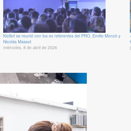
Kicillof se reunió con los ex referentes del PRO, Emilio Monzó y
Nicolás Massot
miércoles, 8 de abril de 2026