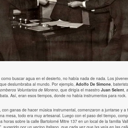
ra como buscar agua en el desierto, no había nada de nada. Los jóvene
 que deslumbraba al mundo. Por ejemplo,
Adolfo De Simone
, bateris
 Bomberos Voluntarios de Moreno
, que dirigía el maestro
Juan Selent
, 
a bata. Así, eran esos tiempos, donde no había instrumentos para rock.
, con ganas de hacer música instrumental, comenzaron a juntarse y a 
e una mesa, todo era muy artesanal. Luego con el paso del tiempo, co
horas sobre la calle Bartolomé Mitre 137 en un local de la familia Val
”
, sugerido por un vecino italiano, que cada vez que lxs veía en las ca