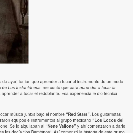
s de ayer, tenían que aprender a tocar el instrumento de un modo
ta de
Los Instantáneos
, me contó que para
aprender a tocar la
a aprender a tocar el redoblante. Esa experiencia le dio técnica
tocar música juntxs bajo el nombre
“Red Stars”
. Los guitarristas
mpraron equipos e instrumentos al grupo mexicano
“Los Locos del
lone. Se lo alquilaban al
“Nene Vallone”
y ahí comenzaron a darle
lles les decía “los Bambinos”. Así comenzó la historia de este grupo