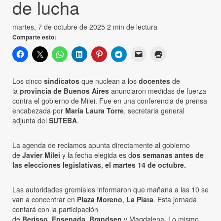
de lucha
martes, 7 de octubre de 2025
2 min de lectura
Comparte esto:
Los cinco
sindicatos
que nuclean a los
docentes
de
la
provincia de Buenos Aires
anunciaron medidas de fuerza
contra el gobierno de Milei. Fue en una conferencia de prensa
encabezada por
María Laura Torre
, secretaria general
adjunta del
SUTEBA
.
La agenda de reclamos apunta directamente al gobierno
de
Javier Milei
y la fecha elegida es d
os semanas antes de
las elecciones legislativas, el martes 14 de octubre.
Las autoridades gremiales informaron que mañana a las 10 se
van a concentrar en
Plaza Moreno
,
La Plata
. Esta jornada
contará con la participación
de
Berisso
,
Ensenada
,
Brandsen
y Magdalena. Lo mismo