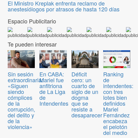
El Ministro Kreplak enfrenta reclamo de
anestesiólogos por atrasos de hasta 120 días
Espacio Publicitario
Te pueden interesar
Sin sesión
En CABA:
Déficit
Ranking
extraordinaria:
Mariel fue
cero: un
de
«Siguen
anfitriona
cuarto de
intendentes:
siendo
de La Liga
siglo de un
con tres
cómplices
de
dogma
lotes bien
de la
Intendentes
que se
definidos
corrupción,
resiste a
Mariel
del delito y
desaparecer
Fernández
de la
encabeza
violencia»
el pelotón
del medio