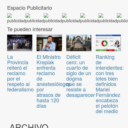
Espacio Publicitario
Te pueden interesar
El Ministro
Déficit
Ranking
La
Kreplak
cero: un
de
Provincia
enfrenta
cuarto de
intendentes:
reiteró el
reclamo
siglo de un
con tres
reclamo
de
dogma
lotes bien
por el
anestesiólogos
que se
definidos
respeto al
por
resiste a
Mariel
federalismo
atrasos de
desaparecer
Fernández
hasta 120
encabeza
días
el pelotón
del medio
ARCHIVO