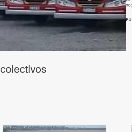
ne
FU
colectivos