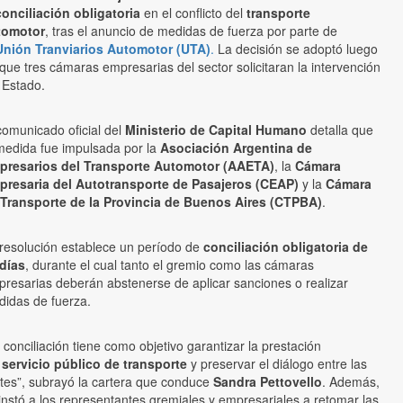
conciliación obligatoria
en el conflicto del
transporte
tomotor
, tras el anuncio de medidas de fuerza por parte de
Unión Tranviarios Automotor (UTA)
.
La decisión se adoptó luego
que tres cámaras empresarias del sector solicitaran la intervención
 Estado.
comunicado oficial del
Ministerio de Capital Humano
detalla que
medida fue impulsada por la
Asociación Argentina de
presarios del Transporte Automotor (AAETA)
, la
Cámara
presaria del Autotransporte de Pasajeros (CEAP)
y la
Cámara
 Transporte de la Provincia de Buenos Aires (CTPBA)
.
resolución establece un período de
conciliación obligatoria de
días
, durante el cual tanto el gremio como las cámaras
resarias deberán abstenerse de aplicar sanciones o realizar
idas de fuerza.
 conciliación tiene como objetivo garantizar la prestación
l
servicio público de transporte
y preservar el diálogo entre las
tes”, subrayó la cartera que conduce
Sandra Pettovello
. Además,
instó a los representantes gremiales y empresariales a retomar las