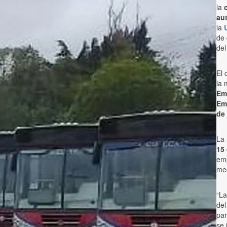
la
au
la
de 
del
El 
la 
Em
Em
de
La 
15 
emp
med
“La
de
par
se 