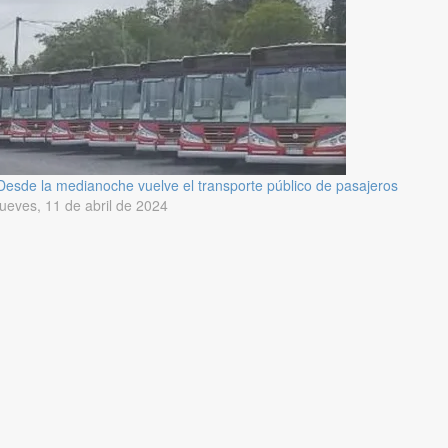
Desde la medianoche vuelve el transporte público de pasajeros
jueves, 11 de abril de 2024