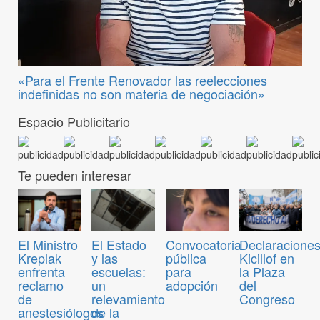
«Para el Frente Renovador las reelecciones
indefinidas no son materia de negociación»
Espacio Publicitario
Te pueden interesar
Convocatoria
El Ministro
El Estado
Declaraciones
pública
Kreplak
y las
Kicillof en
para
enfrenta
escuelas:
la Plaza
adopción
reclamo
un
del
de
relevamiento
Congreso
anestesiólogos
de la