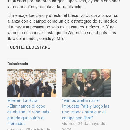
impulsada por menores cargas impositivas, ayude a sostener
la recaudación y apuntalar la reactivación.
El mensaje fue claro y directo: el Ejecutivo busca afianzar su
alianza con el campo como un eje estratégico de su modelo.
“La carga impositiva no solo es injusta, es ineficiente. Y no
vamos a descansar hasta que la Argentina sea el país más
libre del mundo”, concluyó Milei.
FUENTE: ELDESTAPE
Relacionado
Milei en La Rural:
“Vamos a eliminar el
«Eliminamos el cepo
Impuesto País y luego las
cambiario, el robo más
retenciones para que el
grande que sufría el
campo sea libre”
mercado»
viernes, 24 de mayo de
domingo, 26 de julio de
2024