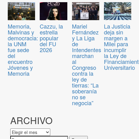
Memoria,
Cazzu, la
Mariel
La Justicia
Malvinas y
estrella
Fernández
deja sin
democracia:
popular
y La Liga
margen a
la UNM
del FU
de
Milei para
fue sede
2026
Intendentes
incumplir
del
marchan
la Ley de
encuentro
al
Financiamien
Jóvenes y
Congreso
Universitario
Memoria
contra la
ley de
tierras: “La
soberanía
no se
negocia”
ARCHIVO