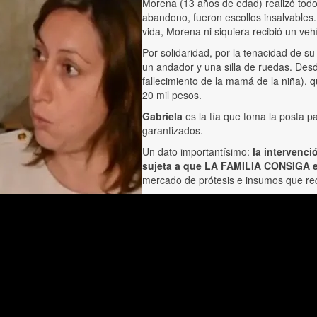
Morena (13 años de edad) realizó todos 
abandono, fueron escollos insalvables.
vida, Morena ni siquiera recibió un veh
Por solidaridad, por la tenacidad de s
un andador y una silla de ruedas. Des
fallecimiento de la mamá de la niña), q
20 mil pesos.
Gabriela
es la tía que toma la posta p
garantizados.
Un dato importantísimo:
la intervenc
sujeta a que LA FAMILIA CONSIGA ent
mercado de prótesis e insumos que req