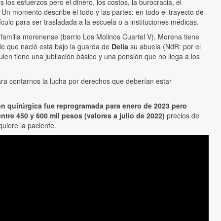
los esfuerzos pero el dinero, los costos, la burocracia, el
 Un momento describe el todo y las partes: en todo el trayecto de
ículo para ser trasladada a la escuela o a instituciones médicas.
u familia morenense (barrio Los Molinos Cuartel V), Morena tiene
de que nació está bajo la guarda de
Delia
su abuela (NdR: por el
uien tiene una jubilación básico y una pensión que no llega a los
ara contarnos la lucha por derechos que deberían estar
ión quirúrgica fue reprogramada para enero de 2023 pero
re 450 y 600 mil pesos (valores a julio de 2022)
precios de
uiere la paciente.