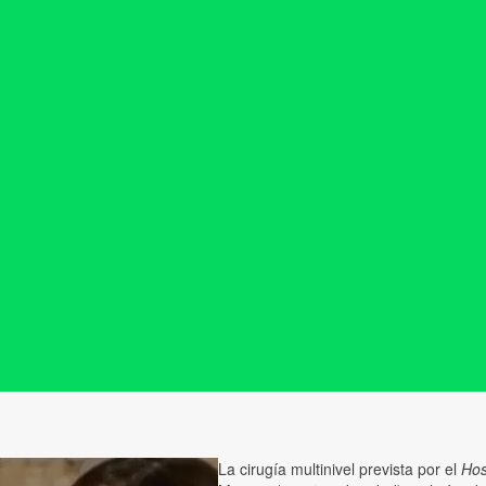
La cirugía multinivel prevista por el
Hos