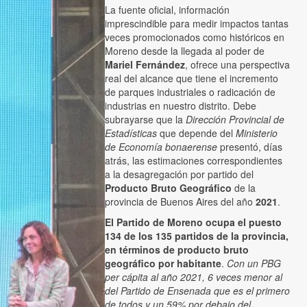
La fuente oficial, información
imprescindible para medir impactos tantas
veces promocionados como históricos en
Moreno desde la llegada al poder de
Mariel Fernández
, ofrece una perspectiva
real del alcance que tiene el incremento
de parques industriales o radicación de
industrias en nuestro distrito. Debe
subrayarse que la
Dirección Provincial de
Estadísticas
que depende del
Ministerio
de Economía bonaerense
presentó, días
atrás, las estimaciones correspondientes
a la desagregación por partido del
Producto Bruto Geográfico
de la
provincia de Buenos Aires del año
2021
.
El Partido de Moreno ocupa el puesto
134 de los 135 partidos de la provincia,
en términos de producto bruto
geográfico por habitante
.
Con un PBG
per cápita al año 2021, 6 veces menor al
del Partido de Ensenada que es el primero
de todos y un 59% por debajo del