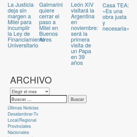
La Justicia
Galmarini
León XIV
Casa TEA:
deja sin
quiere
visitará la
«Es una
margen a
cerrar el
Argentina
obra justa
Milei para
paso a
en
y
incumplir
Milei en
noviembre:
necesaria»
la Ley de
Buenos
será la
Financiamiento
Aires
primera
Universitario
visita de
un Papa
en 39
años
ARCHIVO
Últimas Noticias
Desalambrar-Tv
Local/Regional
Provinciales
Nacionales