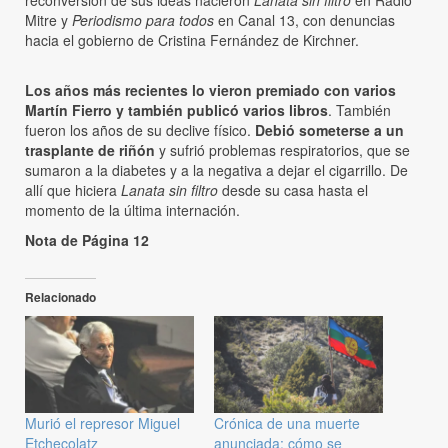
reconversión de sus ideas nacieron
Lanata sin filtro
en Radio
Mitre y
Periodismo para todos
en Canal 13, con denuncias
hacia el gobierno de Cristina Fernández de Kirchner.
Los años más recientes lo vieron premiado con varios
Martín Fierro y también publicó varios libros
. También
fueron los años de su declive físico.
Debió someterse a un
trasplante de riñón
y sufrió problemas respiratorios, que se
sumaron a la diabetes y a la negativa a dejar el cigarrillo. De
allí que hiciera
Lanata sin filtro
desde su casa hasta el
momento de la última internación.
Nota de Página 12
Relacionado
Murió el represor Miguel
Crónica de una muerte
Etchecolatz
anunciada: cómo se