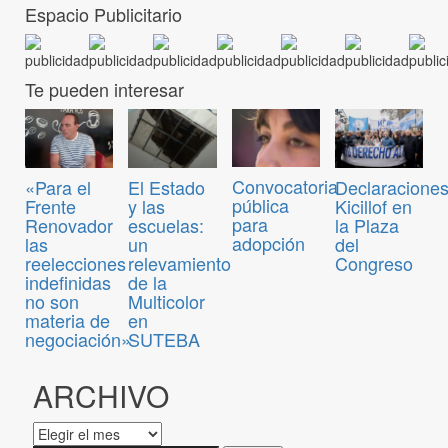
Espacio Publicitario
Te pueden interesar
Convocatoria
«Para el
El Estado
Declaraciones
pública
Frente
y las
Kicillof en
para
Renovador
escuelas:
la Plaza
adopción
las
un
del
reelecciones
relevamiento
Congreso
indefinidas
de la
no son
Multicolor
materia de
en
negociación»
SUTEBA
ARCHIVO