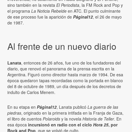
sino también en la revista
El Periodista
, la FM Rock and Pop y
el programa
La Noticia Rebelde
en ATC. El punto culminante
de ese proceso fue la aparición de
PáginaI12
, el 26 de mayo
de 1987.
Al frente de un nuevo diario
Lanata
, entonces de 26 años, fue uno de los fundadores del
diario, que renovó el panorama de la prensa escrita en la
Argentina. Figuró como director hasta marzo de 1994. De esa
época quedaron tapas recordadas como la portada en blanco
del 8 de octubre de 1989, un día después de los decretos de
indulto de Carlos Menem.
En su etapa en
PáginaI12
, Lanata publicó
La guerra de las
piedras
, originado en la primera intifada en la Franja de Gaza,
el libro de cuentos
Polaroids
y la novela
Historia de Teller
. En
esa época
incursionó en radio con el ciclo
Hora 25
, por
Rock and Pop
, que se volvió de culto.