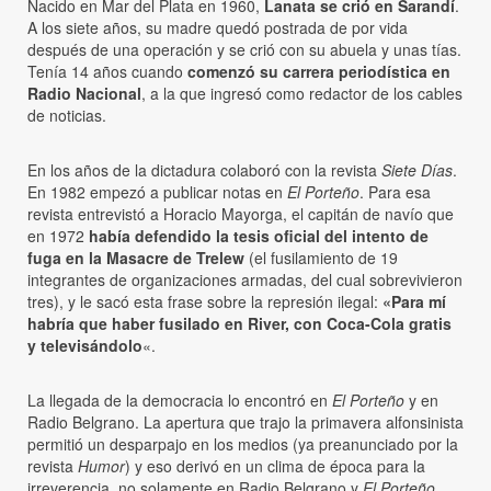
Nacido en Mar del Plata en 1960,
Lanata se crió en Sarandí
.
A los siete años, su madre quedó postrada de por vida
después de una operación y se crió con su abuela y unas tías.
Tenía 14 años cuando
comenzó su carrera periodística en
Radio Nacional
, a la que ingresó como redactor de los cables
de noticias.
En los años de la dictadura colaboró con la revista
Siete Días
.
En 1982 empezó a publicar notas en
El Porteño
. Para esa
revista entrevistó a Horacio Mayorga, el capitán de navío que
en 1972
había defendido la tesis oficial del intento de
fuga en la Masacre de Trelew
(el fusilamiento de 19
integrantes de organizaciones armadas, del cual sobrevivieron
tres), y le sacó esta frase sobre la represión ilegal:
«Para mí
habría que haber fusilado en River, con Coca-Cola gratis
y televisándolo
«.
La llegada de la democracia lo encontró en
El Porteño
y en
Radio Belgrano. La apertura que trajo la primavera alfonsinista
permitió un desparpajo en los medios (ya preanunciado por la
revista
Humor
) y eso derivó en un clima de época para la
irreverencia, no solamente en Radio Belgrano y
El Porteño
,