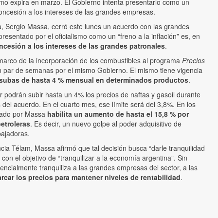
smo expira en marzo. El Gobierno intenta presentarlo como un
 concesión a los intereses de las grandes empresas.
a, Sergio Massa, cerró este lunes un acuerdo con las grandes
presentado por el oficialismo como un “freno a la inflación” es, en
ncesión a los intereses de las grandes patronales
.
marco de la incorporación de los combustibles al programa
Precios
n par de semanas por el mismo Gobierno. El mismo tiene vigencia
a subas de hasta 4 % mensual en determinados productos
.
 podrán subir hasta un 4% los precios de naftas y gasoil durante
 del acuerdo. En el cuarto mes, ese límite será del 3,8%. En los
rmado por Massa
habilita un aumento de hasta el 15,8 % por
petroleras
. Es decir, un nuevo golpe al poder adquisitivo de
bajadoras.
ia Télam, Massa afirmó que tal decisión busca “darle tranquilidad
con el objetivo de “tranquilizar a la economía argentina”. Sin
encialmente tranquiliza a las grandes empresas del sector, a las
rcar los precios para mantener niveles de rentabilidad
.