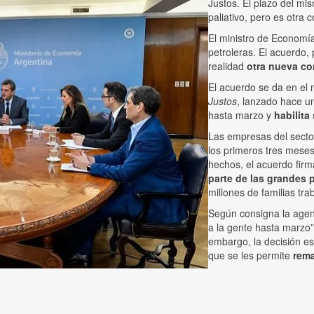
Justos. El plazo del mi
paliativo, pero es otra
El ministro de Economí
petroleras. El acuerdo, 
realidad
otra nueva co
El acuerdo se da en el 
Justos
, lanzado hace u
hasta marzo y
habilit
Las empresas del sector
los primeros tres meses
hechos, el acuerdo fi
parte de las grandes 
millones de familias tra
Según consigna la agenc
a la gente hasta marzo” 
embargo, la decisión es
que se les permite
rema