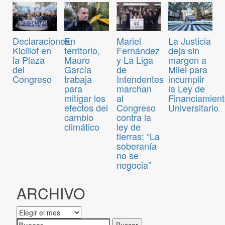
Declaraciones:
En
Mariel
La Justicia
Kicillof en
territorio,
Fernández
deja sin
la Plaza
Mauro
y La Liga
margen a
del
García
de
Milei para
Congreso
trabaja
Intendentes
incumplir
para
marchan
la Ley de
mitigar los
al
Financiamien
efectos del
Congreso
Universitario
cambio
contra la
climático
ley de
tierras: “La
soberanía
no se
negocia”
ARCHIVO