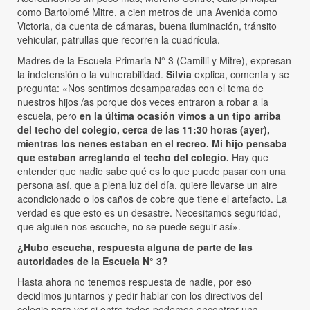
como Bartolomé Mitre, a cien metros de una Avenida como
Victoria, da cuenta de cámaras, buena iluminación, tránsito
vehicular, patrullas que recorren la cuadrícula.
Madres de la Escuela Primaria N° 3 (Camilli y Mitre), expresan
la indefensión o la vulnerabilidad.
Silvia
explica, comenta y se
pregunta: «Nos sentimos desamparadas con el tema de
nuestros hijos /as porque dos veces entraron a robar a la
escuela, pero
en la última ocasión vimos a un tipo arriba
del techo del colegio, cerca de las 11:30 horas (ayer),
mientras los nenes estaban en el recreo. Mi hijo pensaba
que estaban arreglando el techo del colegio.
Hay que
entender que nadie sabe qué es lo que puede pasar con una
persona así, que a plena luz del día, quiere llevarse un aire
acondicionado o los caños de cobre que tiene el artefacto. La
verdad es que esto es un desastre. Necesitamos seguridad,
que alguien nos escuche, no se puede seguir así».
¿Hubo escucha, respuesta alguna de parte de las
autoridades de la Escuela N° 3?
Hasta ahora no tenemos respuesta de nadie, por eso
decidimos juntarnos y pedir hablar con los directivos del
colegio para ver si entre todos podemos encontrar una