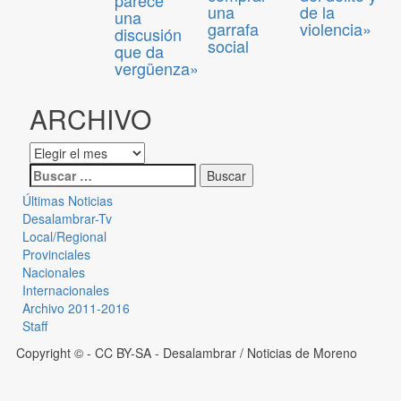
una
de la
una
garrafa
violencia»
discusión
social
que da
vergüenza»
ARCHIVO
Últimas Noticias
Desalambrar-Tv
Local/Regional
Provinciales
Nacionales
Internacionales
Archivo 2011-2016
Staff
Copyright © - CC BY-SA
- Desalambrar / Noticias de Moreno