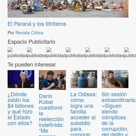
El Paraná y los titiriteros
Por
Revista Cítrica
Espacio Publicitario
Te pueden interesar
¿Dónde
La Odisea:
Sin sesión
Darío
están los
cómo
extraordinaria
Kubar
$4 billones
logra una
«Siguen
cuestionó
y qué hizo
familia
siendo
la
el Estado
acceder al
cómplices
reelección
con ellos?
subsidio
de la
indefinida:
para
corrupción,
“Me
comprar
del delito y
parece