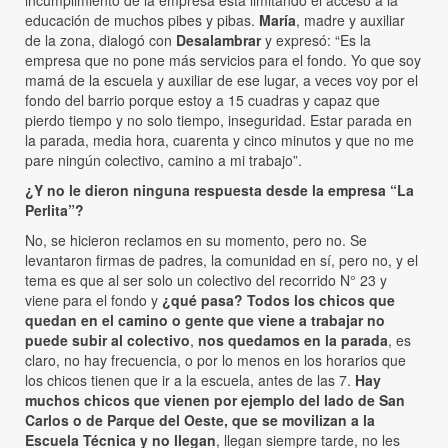
educación de muchos pibes y pibas.
María
, madre y auxiliar
de la zona, dialogó con
Desalambrar
y expresó: “Es la
empresa que no pone más servicios para el fondo. Yo que soy
mamá de la escuela y auxiliar de ese lugar, a veces voy por el
fondo del barrio porque estoy a 15 cuadras y capaz que
pierdo tiempo y no solo tiempo, inseguridad. Estar parada en
la parada, media hora, cuarenta y cinco minutos y que no me
pare ningún colectivo, camino a mi trabajo”.
¿Y no le dieron ninguna respuesta desde la empresa “La
Perlita”?
No, se hicieron reclamos en su momento, pero no. Se
levantaron firmas de padres, la comunidad en sí, pero no, y el
tema es que al ser solo un colectivo del recorrido N° 23 y
viene para el fondo y
¿qué pasa? Todos los chicos que
quedan en el camino o gente que viene a trabajar no
puede subir al colectivo
,
nos quedamos en la parada
, es
claro, no hay frecuencia, o por lo menos en los horarios que
los chicos tienen que ir a la escuela, antes de las 7.
Hay
muchos chicos que vienen por ejemplo del lado de San
Carlos o de Parque del Oeste, que se movilizan a la
Escuela Técnica y no llegan
, llegan siempre tarde, no les