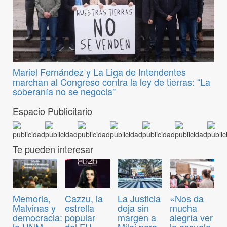
Mariel Fernández y La Liga de Intendentes
marchan al Congreso contra la ley de tierras: “La
soberanía no se negocia”
Espacio Publicitario
Te pueden interesar
Memoria,
Cazzu, la
La Justicia
«Nos da
Malvinas y
estrella
deja sin
mucha
democracia:
popular
margen a
alegría ver