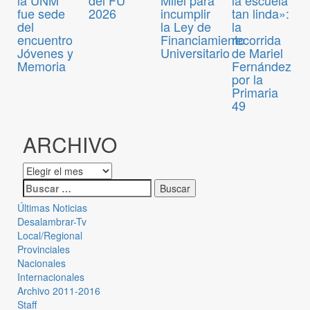
la UNM
del FU
Milei para
la escuela
fue sede
2026
incumplir
tan linda»:
del
la Ley de
la
encuentro
Financiamiento
recorrida
Jóvenes y
Universitario
de Mariel
Memoria
Fernández
por la
Primaria
49
ARCHIVO
Últimas Noticias
Desalambrar-Tv
Local/Regional
Provinciales
Nacionales
Internacionales
Archivo 2011-2016
Staff