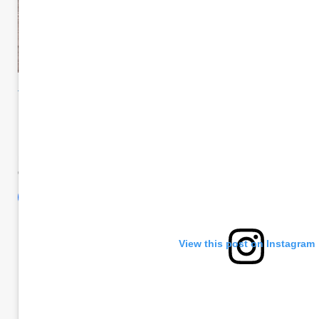
Moreno
Territorio
Patrulleros en el barro, de
martes, 5 de noviembre de 2024
1 min de lectura
Comparte esto:
View this post on Instagram