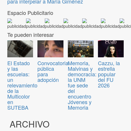
para interpelar a María Giménez
Espacio Publicitario
Te pueden interesar
Convocatoria
El Estado
Memoria,
Cazzu, la
pública
y las
Malvinas y
estrella
para
escuelas:
democracia:
popular
adopción
un
la UNM
del FU
relevamiento
fue sede
2026
de la
del
Multicolor
encuentro
en
Jóvenes y
SUTEBA
Memoria
ARCHIVO