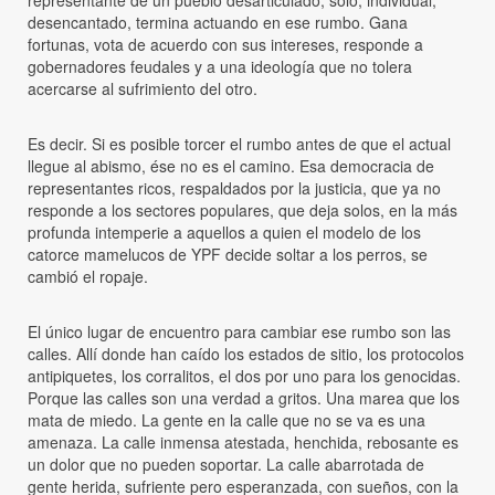
representante de un pueblo desarticulado, solo, individual,
desencantado, termina actuando en ese rumbo. Gana
fortunas, vota de acuerdo con sus intereses, responde a
gobernadores feudales y a una ideología que no tolera
acercarse al sufrimiento del otro.
Es decir. Si es posible torcer el rumbo antes de que el actual
llegue al abismo, ése no es el camino. Esa democracia de
representantes ricos, respaldados por la justicia, que ya no
responde a los sectores populares, que deja solos, en la más
profunda intemperie a aquellos a quien el modelo de los
catorce mamelucos de YPF decide soltar a los perros, se
cambió el ropaje.
El único lugar de encuentro para cambiar ese rumbo son las
calles. Allí donde han caído los estados de sitio, los protocolos
antipiquetes, los corralitos, el dos por uno para los genocidas.
Porque las calles son una verdad a gritos. Una marea que los
mata de miedo. La gente en la calle que no se va es una
amenaza. La calle inmensa atestada, henchida, rebosante es
un dolor que no pueden soportar. La calle abarrotada de
gente herida, sufriente pero esperanzada, con sueños, con la