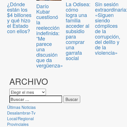
¿Dónde
La Odisea:
Sin sesión
Darío
están los
cómo
extraordinaria
Kubar
$4 billones
logra una
«Siguen
cuestionó
y qué hizo
familia
siendo
la
el Estado
acceder al
cómplices
reelección
con ellos?
subsidio
de la
indefinida:
para
corrupción,
“Me
comprar
del delito y
parece
una
de la
una
garrafa
violencia»
discusión
social
que da
vergüenza»
ARCHIVO
Últimas Noticias
Desalambrar-Tv
Local/Regional
Provinciales