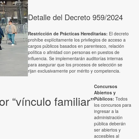
Detalle del Decreto 959/2024
Restricción de Prácticas Hereditarias:
El decreto
prohíbe explícitamente los privilegios de acceso a
cargos públicos basados en parentesco, relación
política o afinidad con personas en puestos de
influencia. Se implementarán auditorías internas
para asegurar que los procesos de selección se
rijan exclusivamente por mérito y competencia.
Concursos
Abiertos y
 “vínculo familiar”
Públicos:
Todos
los concursos para
ingresar a la
administración
pública deberán
ser abiertos y
accesibles al