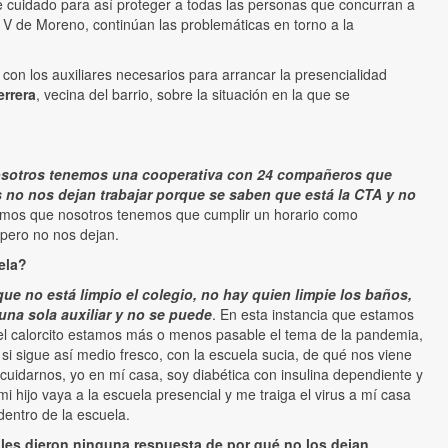
de cuidado para así proteger a todas las personas que concurran a
l V de Moreno, continúan las problemáticas en torno a la
con los auxiliares necesarios para arrancar la presencialidad
errera
, vecina del barrio, sobre la situación en la que se
sotros tenemos una cooperativa con 24 compañeros que
s no nos dejan trabajar porque se saben que está la CTA y no
dijimos que nosotros tenemos que cumplir un horario como
 pero no nos dejan.
ela?
ue no está limpio el colegio, no hay quien limpie los baños,
una sola auxiliar y no se puede
. En esta instancia que estamos
el calorcito estamos más o menos pasable el tema de la pandemia,
 si sigue así medio fresco, con la escuela sucia, de qué nos viene
 cuidarnos, yo en mí casa, soy diabética con insulina dependiente y
mi hijo vaya a la escuela presencial y me traiga el virus a mí casa
dentro de la escuela.
les dieron ninguna respuesta de por qué no los dejan