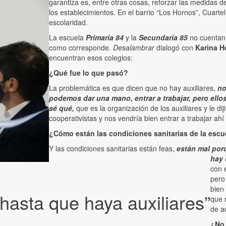
garantiza es, entre otras cosas, reforzar las medidas 
los establecimientos. En el barrio “Los Hornos”, Cuarte
escolaridad.
La escuela
Primaria 84
y la
Secundaria 85
no cuentan 
como corresponde.
Desalambrar
dialogó con
Karina H
encuentran esos colegios:
¿Qué fue lo que pasó?
La problemática es que dicen que no hay auxiliares,
no
podemos dar una mano, entrar a trabajar, pero ello
sé qué,
que es la organización de los auxiliares y le 
cooperativistas y nos vendría bien entrar a trabajar ahí
¿Cómo están las condiciones sanitarias de la escu
Y las condiciones sanitarias están feas,
están mal porq
hay 
con 
pero
bien
asta que haya auxiliares”
que 
de a
¿No 